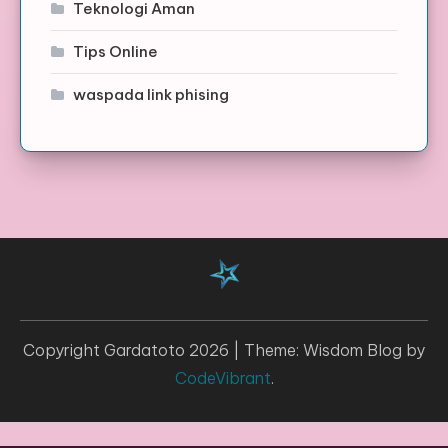
Teknologi Aman
Tips Online
waspada link phising
Copyright Gardatoto 2026
|
Theme: Wisdom Blog by
CodeVibrant
.