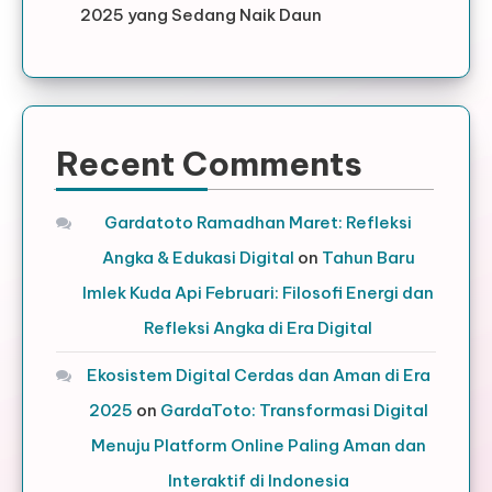
2025 yang Sedang Naik Daun
Recent Comments
Gardatoto Ramadhan Maret: Refleksi
Angka & Edukasi Digital
on
Tahun Baru
Imlek Kuda Api Februari: Filosofi Energi dan
Refleksi Angka di Era Digital
Ekosistem Digital Cerdas dan Aman di Era
2025
on
GardaToto: Transformasi Digital
Menuju Platform Online Paling Aman dan
Interaktif di Indonesia