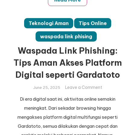
Teknologi Aman
Tips Online
waspada link phising
Waspada Link Phishing:
Tips Aman Akses Platform
Digital seperti Gardatoto
on
Leave a Comment
June 25, 2025
Waspada
Di era digital saat ini, aktivitas online semakin
Link
meningkat. Dari sekadar browsing hingga
Phishing:
Tips
mengakses platform digital multifungsi seperti
Aman
Gardatoto, semua dilakukan dengan cepat dan
Akses