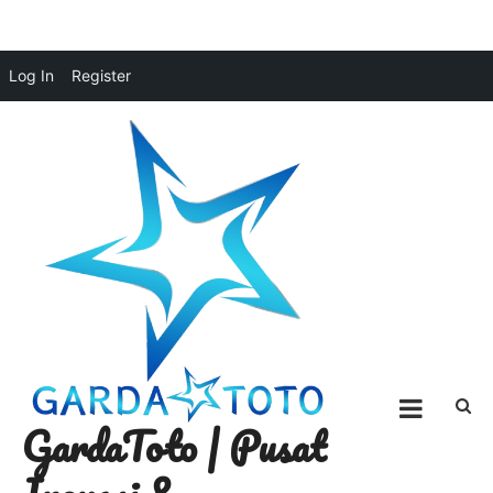
Skip
Log In
Register
to
content
GardaToto | Pusat