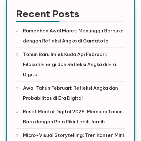
Recent Posts
Ramadhan Awal Maret: Menunggu Berbuka
dengan Refleksi Angka di Gardatoto
Tahun Baru Imlek Kuda Api Februari:
Filosofi Energi dan Refleksi Angka di Era
Digital
Awal Tahun Februari: Refleksi Angka dan
Probabilitas di Era Digital
Reset Mental Digital 2026: Memulai Tahun
Baru dengan Pola Pikir Lebih Jernih
Micro-Visual Storytelling: Tren Konten Mini