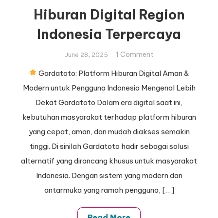
Hiburan Digital Region
Indonesia Terpercaya
on
1 Comment
June 28, 2025
Gardatoto
Gardatoto: Platform Hiburan Digital Aman &
–
Modern untuk Pengguna Indonesia Mengenal Lebih
Platform
Hiburan
Dekat Gardatoto Dalam era digital saat ini,
Digital
kebutuhan masyarakat terhadap platform hiburan
Region
yang cepat, aman, dan mudah diakses semakin
Indonesia
tinggi. Di sinilah Gardatoto hadir sebagai solusi
Terpercaya
alternatif yang dirancang khusus untuk masyarakat
Indonesia. Dengan sistem yang modern dan
antarmuka yang ramah pengguna, […]
Read More