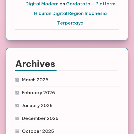
Digital Modern
on
Gardatoto – Platform
Hiburan Digital Region Indonesia
Terpercaya
Archives
March 2026
February 2026
January 2026
December 2025
October 2025