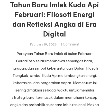
Tahun Baru Imlek Kuda Api
Februari: Filosofi Energi
dan Refleksi Angka di Era
Digital
on
1 Comment
February 19, 2026
Tahun
Perayaan Tahun Baru Imlek di bulan Februari
Baru
GardaToto selalu membawa semangat baru,
Imlek
Kuda
harapan, dan simbol keberuntungan. Dalam filosofi
Api
Tiongkok, simbol Kuda Api melambangkan energi,
Februari:
keberanian, dan pergerakan cepat. Momentum ini
Filosofi
sering dimaknai sebagai waktu untuk memulai
Energi
strategi baru, termasuk dalam memahami konsep
dan
Refleksi
angka dan probabilitas secara lebih rasional. Makna