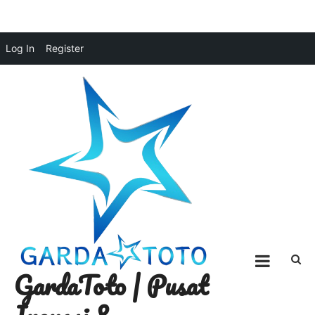
Skip
Log In
Register
to
content
GardaToto | Pusat