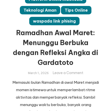
Teknologi Aman
Tips Online
waspada link phising
Ramadhan Awal Maret:
Menunggu Berbuka
dengan Refleksi Angka di
Gardatoto
on
Leave a Comment
March 1, 2026
Ramadhan
Memasuki bulan Ramadhan di awal Maret menjadi
Awal
momen istimewa untuk memperlambat ritme
Maret:
Menunggu
aktivitas dan memperbanyak refleksi. Sambil
Berbuka
menunggu waktu berbuka, banyak orang
dengan