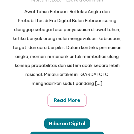
February 1, 2026
Awal
Awal Tahun Februari: Refleksi Angka dan
Tahun
Probabilitas di Era Digital Bulan Februari sering
Februari:
Refleksi
dianggap sebagai fase penyesuaian di awal tahun,
Angka
ketika banyak orang mulai mengevaluasi kebiasaan,
dan
target, dan cara berpikir. Dalam konteks permainan
Probabilitas
angka, momen ini menarik untuk membahas ulang
di
konsep probabilitas dan sistem acak secara lebih
Era
Digital
rasional. Melalui artikel ini, GARDATOTO
menghadirkan sudut pandang […]
Read More
Hiburan Digital