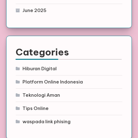
June 2025
Categories
Hiburan Digital
Platform Online Indonesia
Teknologi Aman
Tips Online
waspada link phising