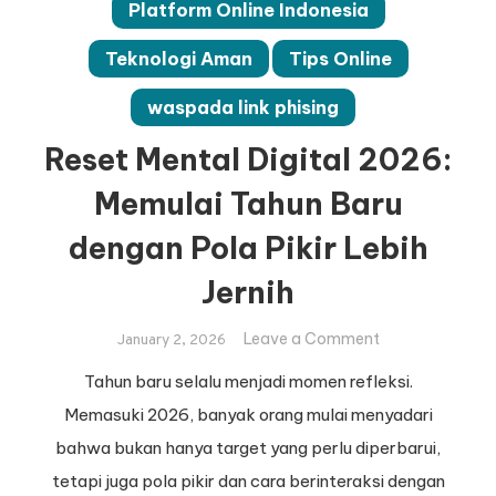
Platform Online Indonesia
Teknologi Aman
Tips Online
waspada link phising
Reset Mental Digital 2026:
Memulai Tahun Baru
dengan Pola Pikir Lebih
Jernih
on
Leave a Comment
January 2, 2026
Reset
Tahun baru selalu menjadi momen refleksi.
Mental
Memasuki 2026, banyak orang mulai menyadari
Digital
2026:
bahwa bukan hanya target yang perlu diperbarui,
Memulai
tetapi juga pola pikir dan cara berinteraksi dengan