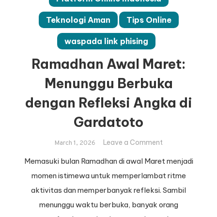
Teknologi Aman
Tips Online
waspada link phising
Ramadhan Awal Maret:
Menunggu Berbuka
dengan Refleksi Angka di
Gardatoto
on
Leave a Comment
March 1, 2026
Ramadhan
Memasuki bulan Ramadhan di awal Maret menjadi
Awal
momen istimewa untuk memperlambat ritme
Maret:
Menunggu
aktivitas dan memperbanyak refleksi. Sambil
Berbuka
menunggu waktu berbuka, banyak orang
dengan