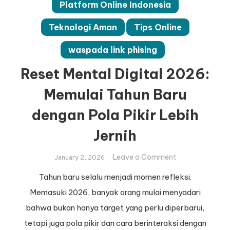
Platform Online Indonesia
Teknologi Aman
Tips Online
waspada link phising
Reset Mental Digital 2026:
Memulai Tahun Baru
dengan Pola Pikir Lebih
Jernih
on
Leave a Comment
January 2, 2026
Reset
Tahun baru selalu menjadi momen refleksi.
Mental
Memasuki 2026, banyak orang mulai menyadari
Digital
2026:
bahwa bukan hanya target yang perlu diperbarui,
Memulai
tetapi juga pola pikir dan cara berinteraksi dengan