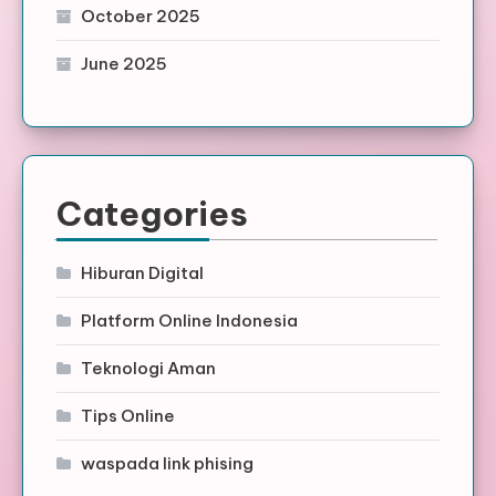
October 2025
June 2025
Categories
Hiburan Digital
Platform Online Indonesia
Teknologi Aman
Tips Online
waspada link phising