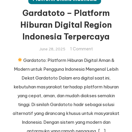
Gardatoto – Platform
Hiburan Digital Region
Indonesia Terpercaya
on
1 Comment
June 28, 2025
Gardatoto
Gardatoto: Platform Hiburan Digital Aman &
–
Modern untuk Pengguna Indonesia Mengenal Lebih
Platform
Hiburan
Dekat Gardatoto Dalam era digital saat ini,
Digital
kebutuhan masyarakat terhadap platform hiburan
Region
yang cepat, aman, dan mudah diakses semakin
Indonesia
tinggi. Di sinilah Gardatoto hadir sebagai solusi
Terpercaya
alternatif yang dirancang khusus untuk masyarakat
Indonesia. Dengan sistem yang modern dan
antarmuka yang ramah pengguna, […]