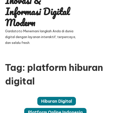
Inovasi &
Informasi Digital
Modern
Gardatoto Menemani langkah Anda di dunia
digital dengan layanan interaktif, terpercaya,
dan selalu fresh.
Tag:
platform hiburan
digital
Hiburan Digital
Platform Online Indonesia