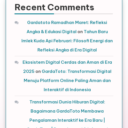
Recent Comments
Gardatoto Ramadhan Maret: Refleksi
Angka & Edukasi Digital
on
Tahun Baru
Imlek Kuda Api Februari: Filosofi Energi dan
Refleksi Angka di Era Digital
Ekosistem Digital Cerdas dan Aman di Era
2025
on
GardaToto: Transformasi Digital
Menuju Platform Online Paling Aman dan
Interaktif di Indonesia
Transformasi Dunia Hiburan Digital:
Bagaimana GardaToto Membawa
Pengalaman Interaktif ke Era Baru |